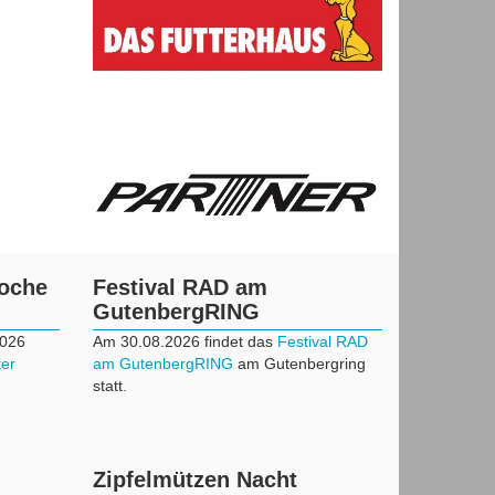
woche
Festival RAD am
GutenbergRING
2026
Am 30.08.2026 findet das
Festival RAD
ter
am GutenbergRING
am Gutenbergring
statt.
Zipfelmützen Nacht